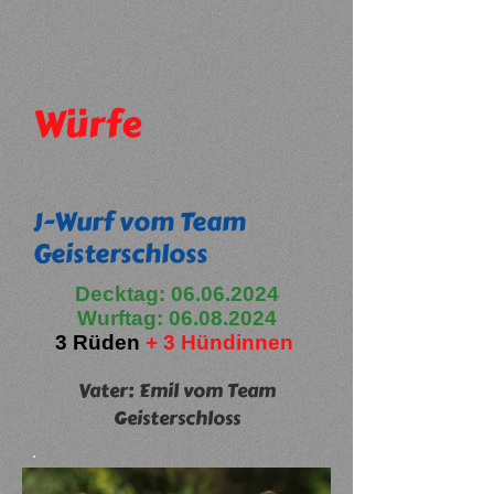
Würfe
J-Wurf vom Team
Geisterschloss
Decktag:
06.06.2024
Wurftag:
06.08.2024
3 Rüden
+ 3 Hündinnen
Vater: Emil vom Team
Geisterschloss