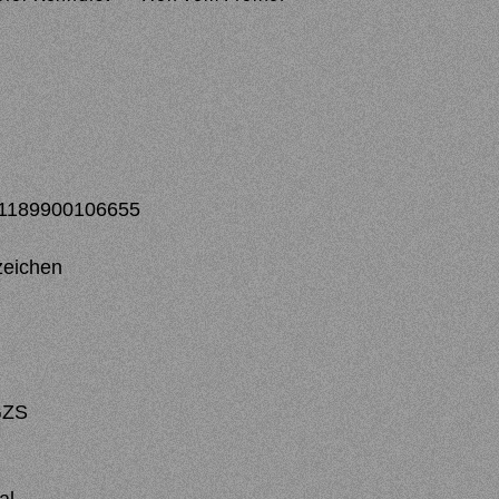
 981189900106655
zeichen
GZS