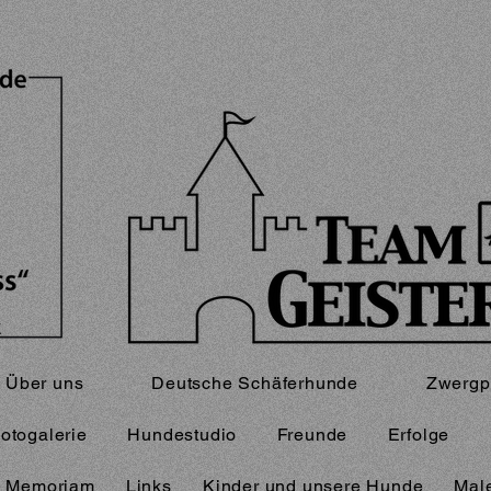
Über uns
Deutsche Schäferhunde
Zwergp
otogalerie
Hundestudio
Freunde
Erfolge
n Memoriam
Links
Kinder und unsere Hunde
Male