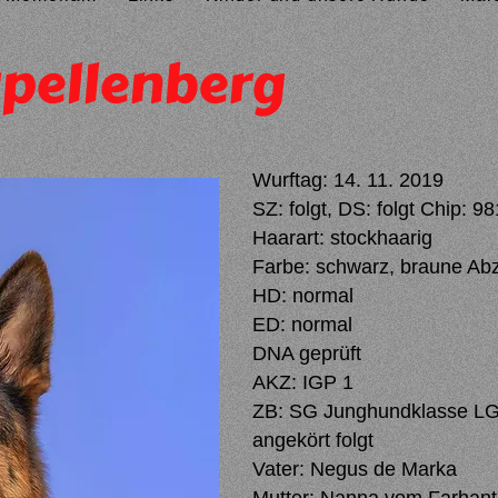
apellenberg
Wurftag: 14. 11. 2019
SZ: folgt, DS: folgt Chip:
Haarart: stockhaarig
Farbe: schwarz, braune Ab
HD: normal
ED: normal
DNA geprüft
AKZ: IGP 1
ZB: SG Junghundklasse L
angekört folgt
Vater: Negus de Marka