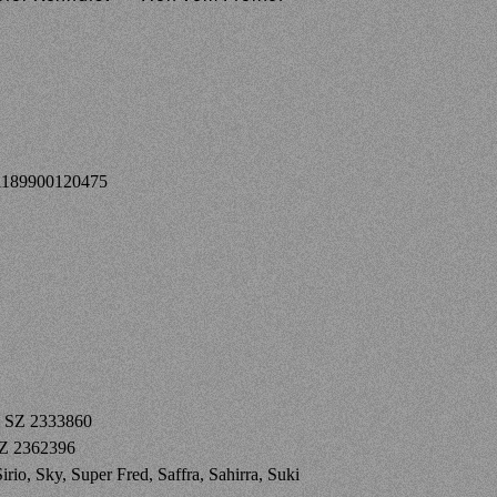
81189900120475
rg SZ 2333860
SZ 2362396
rio, Sky, Super Fred, Saffra, Sahirra, Suki