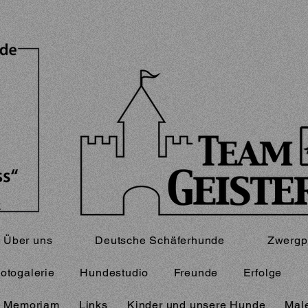
Über uns
Deutsche Schäferhunde
Zwergp
otogalerie
Hundestudio
Freunde
Erfolge
n Memoriam
Links
Kinder und unsere Hunde
Male